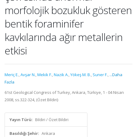
morfolojik bozukluk gösteren
bentik foraminifer
kavkılarında ağır metallerin
etkisi
Meriç E.
,
Avşar N.
,
Mekik F.
,
Nazik A.
,
Yökeş M. B.
,
Suner F.
,
...Daha
Fazla
61st Geological Congress of Turkey, Ankara, Türkiye, 1 - 04 Nisan
2008, ss.322-324, (Özet Bildiri)
Yayın Türü:
Bildiri / Özet Bildiri
Basıldığı Şehir:
Ankara