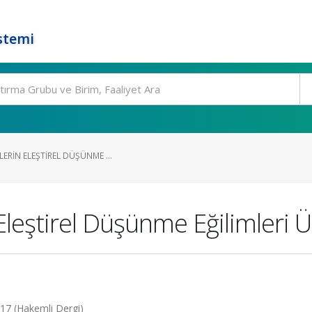
stemi
LERIN ELEŞTIREL DÜŞÜNME ...
Eleştirel Düşünme Eğilimleri Ü
017 (Hakemli Dergi)