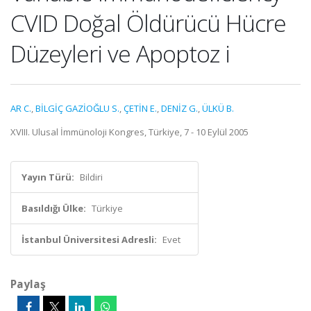
CVID Doğal Öldürücü Hücre
Düzeyleri ve Apoptoz i
AR C.
,
BİLGİÇ GAZİOĞLU S.
,
ÇETİN E.
,
DENİZ G.
,
ÜLKÜ B.
XVIII. Ulusal İmmünoloji Kongres, Türkiye, 7 - 10 Eylül 2005
Yayın Türü:
Bildiri
Basıldığı Ülke:
Türkiye
İstanbul Üniversitesi Adresli:
Evet
Paylaş