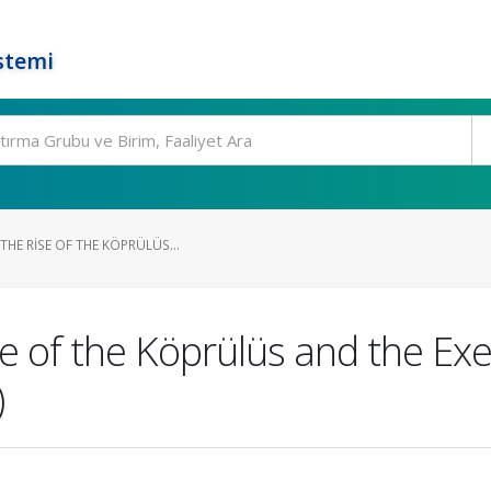
stemi
THE RISE OF THE KÖPRÜLÜS...
se of the Köprülüs and the Ex
)