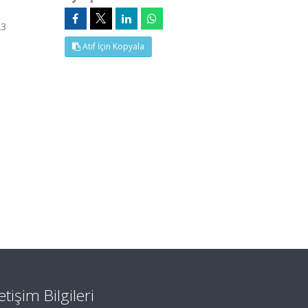
23
Atıf İçin Kopyala
letişim Bilgileri