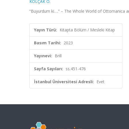
KOLÇAK Ö.
“Buyurdum ki….” – The Whole World of Ottomanica and
Yayın Türü:
Kitapta Bölüm / Mesleki Kitap
Basım Tarihi:
2023
Yayınevi:
Brill
Sayfa Sayıları:
ss.451-476
İstanbul Üniversitesi Adresli:
Evet