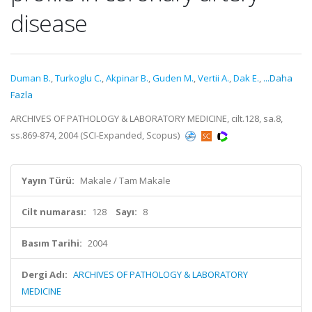
disease
Duman B.
,
Turkoglu C.
,
Akpinar B.
,
Guden M.
,
Vertii A.
,
Dak E.
,
...Daha
Fazla
ARCHIVES OF PATHOLOGY & LABORATORY MEDICINE, cilt.128, sa.8,
ss.869-874, 2004 (SCI-Expanded, Scopus)
Yayın Türü:
Makale / Tam Makale
Cilt numarası:
128
Sayı:
8
Basım Tarihi:
2004
Dergi Adı:
ARCHIVES OF PATHOLOGY & LABORATORY
MEDICINE