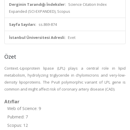
Derginin Tarandığı İndeksler:
Science Citation Index
Expanded (SCI-EXPANDED), Scopus
Sayfa Sayıları:
ss.869-874
İstanbul Üniversitesi Adresli:
Evet
Özet
Context.-Lipoprotein lipase (LPL) plays a central role in lipid
metabolism, hydrolyzing triglyceride in chylomicrons and very-low-
density lipoproteins. The PvuII polymorphic variant of LPL gene is
common and might affect risk of coronary artery disease (CAD).
Atıflar
Web of Science: 9
Pubmed: 7
Scopus: 12