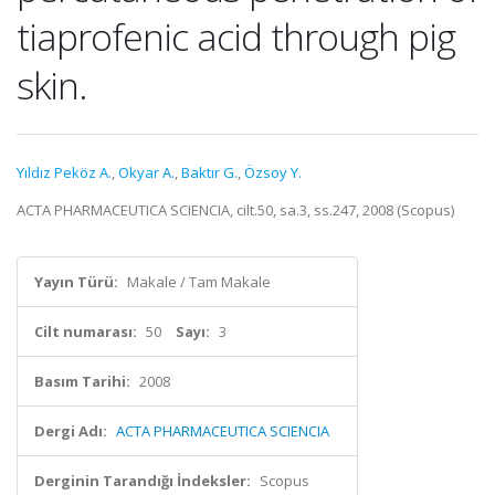
tiaprofenic acid through pig
skin.
Yıldız Peköz A.
,
Okyar A.
,
Baktır G.
,
Özsoy Y.
ACTA PHARMACEUTICA SCIENCIA, cilt.50, sa.3, ss.247, 2008 (Scopus)
Yayın Türü:
Makale / Tam Makale
Cilt numarası:
50
Sayı:
3
Basım Tarihi:
2008
Dergi Adı:
ACTA PHARMACEUTICA SCIENCIA
Derginin Tarandığı İndeksler:
Scopus