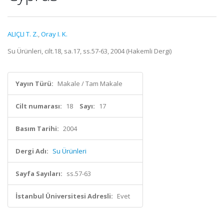
ALIÇLI T. Z.
,
Oray I. K.
Su Ürünleri, cilt.18, sa.17, ss.57-63, 2004 (Hakemli Dergi)
Yayın Türü:
Makale / Tam Makale
Cilt numarası:
18
Sayı:
17
Basım Tarihi:
2004
Dergi Adı:
Su Ürünleri
Sayfa Sayıları:
ss.57-63
İstanbul Üniversitesi Adresli:
Evet