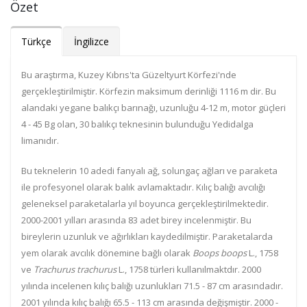
Özet
Türkçe
İngilizce
Bu araştırma, Kuzey Kıbrıs'ta Güzeltyurt Körfezi'nde
gerçekleştirilmiştir. Körfezin maksimum derinliği 1116 m dir. Bu
alandaki yegane balıkçı barınağı, uzunluğu 4-12 m, motor güçleri
4 - 45 Bg olan, 30 balıkçı teknesinin bulunduğu Yedidalga
limanıdır.
Bu teknelerin 10 adedi fanyalı ağ, solungaç ağları ve paraketa
ile profesyonel olarak balık avlamaktadır. Kılıç balığı avcılığı
geleneksel paraketalarla yıl boyunca gerçekleştirilmektedir.
2000-2001 yılları arasında 83 adet birey incelenmiştir. Bu
bireylerin uzunluk ve ağırlıkları kaydedilmiştir. Paraketalarda
yem olarak avcılık dönemine bağlı olarak
Boops boops
L., 1758
ve
Trachurus trachurus
L., 1758 türleri kullanılmaktdır. 2000
yılında incelenen kılıç balığı uzunlukları 71.5 - 87 cm arasındadır.
2001 yılında kılıç balığı 65.5 - 113 cm arasında değişmiştir. 2000 -