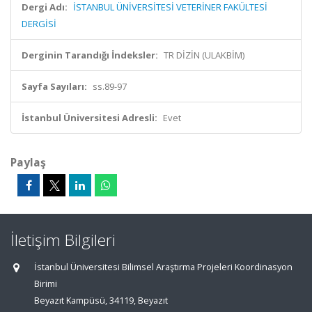
Dergi Adı:
İSTANBUL ÜNİVERSİTESİ VETERİNER FAKÜLTESİ
DERGİSİ
Derginin Tarandığı İndeksler:
TR DİZİN (ULAKBİM)
Sayfa Sayıları:
ss.89-97
İstanbul Üniversitesi Adresli:
Evet
Paylaş
İletişim Bilgileri
İstanbul Üniversitesi Bilimsel Araştırma Projeleri Koordinasyon
Birimi
Beyazıt Kampüsü, 34119, Beyazıt