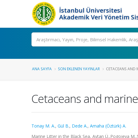
İstanbul Üniversitesi
Akademik Veri Yönetim Si
Ara
ANA SAYFA
SON EKLENEN YAYINLAR
CETACEANS AND MA
Cetaceans and marine l
Tonay M. A.
,
Gül B.
,
Dede A.
,
Amaha (Öztürk) A.
Marine Litter in the Black Sea, Aytan Ü.,Pogojeva M.,