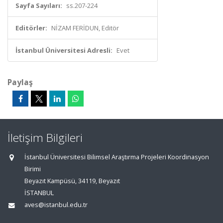
Sayfa Sayıları:
ss.207-224
Editörler:
NİZAM FERİDUN, Editör
İstanbul Üniversitesi Adresli:
Evet
Paylaş
İletişim Bilgileri
İstanbul Üniversitesi Bilimsel Araştırma Projeleri Koordinasyon
Birimi
Beyazıt Kampüsü, 34119, Beyazıt
İSTANBUL
aves@istanbul.edu.tr