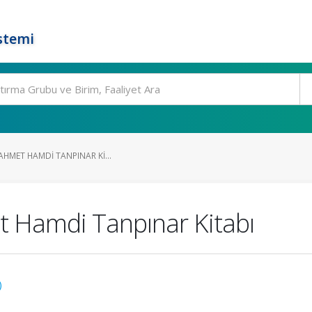
stemi
 AHMET HAMDI TANPINAR KI...
t Hamdi Tanpınar Kitabı
)