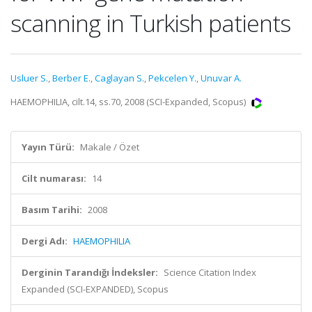
scanning in Turkish patients
Usluer S.
,
Berber E.
,
Caglayan S.
,
Pekcelen Y.
,
Unuvar A.
HAEMOPHILIA, cilt.14, ss.70, 2008 (SCI-Expanded, Scopus)
Yayın Türü:
Makale / Özet
Cilt numarası:
14
Basım Tarihi:
2008
Dergi Adı:
HAEMOPHILIA
Derginin Tarandığı İndeksler:
Science Citation Index
Expanded (SCI-EXPANDED), Scopus