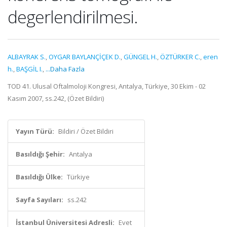
degerlendirilmesi.
ALBAYRAK S.
,
OYGAR BAYLANÇİÇEK D.
,
GÜNGEL H.
,
ÖZTÜRKER C.
,
eren
h.
,
BAŞGİL I.
,
...Daha Fazla
TOD 41. Ulusal Oftalmoloji Kongresi, Antalya, Türkiye, 30 Ekim - 02
Kasım 2007, ss.242, (Özet Bildiri)
Yayın Türü:
Bildiri / Özet Bildiri
Basıldığı Şehir:
Antalya
Basıldığı Ülke:
Türkiye
Sayfa Sayıları:
ss.242
İstanbul Üniversitesi Adresli:
Evet