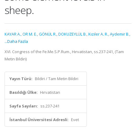
sheep.
KAYAR A.
,
OR M. E.
,
GÖNÜL R.
,
DOKUZEYLÜL B.
,
Kızıler A. R.
,
Aydemir B.
,
...Daha Fazla
XVI. Congress of the Fe.Me.S.P.Rum., Hırvatistan, ss.237-241, (Tam
Metin Bildiri)
Yayın Türü:
Bildiri / Tam Metin Bildiri
Basıldığı Ülke:
Hırvatistan
Sayfa Sayıları:
ss.237-241
İstanbul Üniversitesi Adresli:
Evet