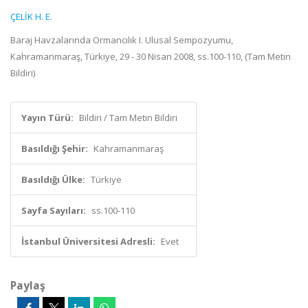
ÇELİK H. E.
Baraj Havzalarında Ormancılık I. Ulusal Sempozyumu,
Kahramanmaraş, Türkiye, 29 - 30 Nisan 2008, ss.100-110, (Tam Metin
Bildiri)
Yayın Türü:
Bildiri / Tam Metin Bildiri
Basıldığı Şehir:
Kahramanmaraş
Basıldığı Ülke:
Türkiye
Sayfa Sayıları:
ss.100-110
İstanbul Üniversitesi Adresli:
Evet
Paylaş