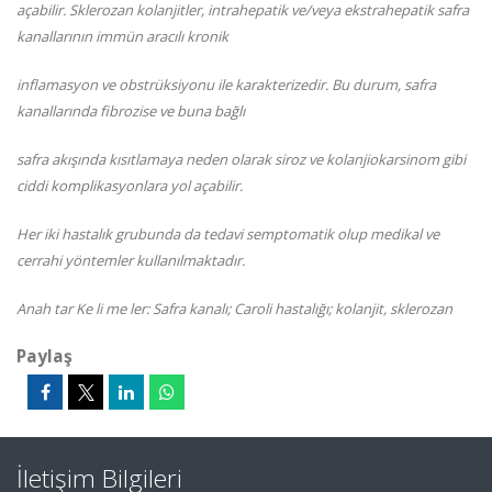
açabilir. Sklerozan kolanjitler, intrahepatik ve/veya ekstrahepatik safra
kanallarının immün aracılı kronik
inflamasyon ve obstrüksiyonu ile karakterizedir. Bu durum, safra
kanallarında fibrozise ve buna bağlı
safra akışında kısıtlamaya neden olarak siroz ve kolanjiokarsinom gibi
ciddi komplikasyonlara yol açabilir.
Her iki hastalık grubunda da tedavi semptomatik olup medikal ve
cerrahi yöntemler kullanılmaktadır.
Anah tar Ke li me ler: Safra kanalı; Caroli hastalığı; kolanjit, sklerozan
Paylaş
İletişim Bilgileri