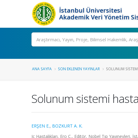
İstanbul Üniversitesi
Akademik Veri Yönetim Si
Ara
ANA SAYFA
SON EKLENEN YAYINLAR
SOLUNUM SISTEMI 
Solunum sistemi hasta
ERŞEN E.
,
BOZKURT A. K.
Iç Hastalıkları, Ero Ç., Editör, Nobel Tıp Yayınevleri, 