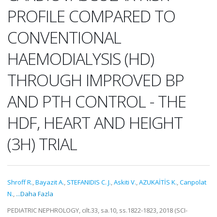
PROFILE COMPARED TO
CONVENTIONAL
HAEMODIALYSIS (HD)
THROUGH IMPROVED BP
AND PTH CONTROL - THE
HDF, HEART AND HEIGHT
(3H) TRIAL
Shroff R.
,
Bayazit A.
,
STEFANIDIS C. J.
,
Askiti V.
,
AZUKAİTİS K.
,
Canpolat
N.
,
...Daha Fazla
PEDIATRIC NEPHROLOGY, cilt.33, sa.10, ss.1822-1823, 2018 (SCI-