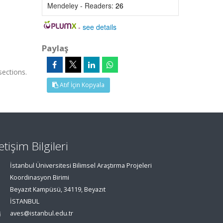
Mendeley - Readers:
26
-
see details
Paylaş
sections.
Atıf İçin Kopyala
letişim Bilgileri
İstanbul Üniversitesi Bilimsel Araştırma Projeleri
Koordinasyon Birimi
Beyazıt Kampüsü, 34119, Beyazıt
İSTANBUL
aves@istanbul.edu.tr