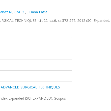
abaz N.
,
Civil O.
,
...Daha Fazla
L TECHNIQUES, cilt.22, sa.6, ss.572-577, 2012 (SCI-Expanded,
 ADVANCED SURGICAL TECHNIQUES
 Index Expanded (SCI-EXPANDED), Scopus