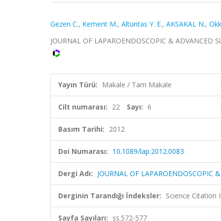
Gezen C.
,
Kement M.
,
Altuntas Y. E.
,
AKSAKAL N.
,
Okk
JOURNAL OF LAPAROENDOSCOPIC & ADVANCED SURGICA
Yayın Türü:
Makale / Tam Makale
Cilt numarası:
22
Sayı:
6
Basım Tarihi:
2012
Doi Numarası:
10.1089/lap.2012.0083
Dergi Adı:
JOURNAL OF LAPAROENDOSCOPIC &
Derginin Tarandığı İndeksler:
Science Citation
Sayfa Sayıları:
ss.572-577