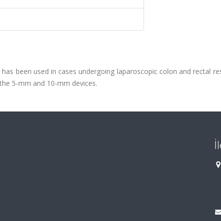
 has been used in cases undergoing laparoscopic colon and rectal re
of the 5-mm and 10-mm devices.
İ