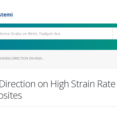
stemi
OADING DIRECTION ON HIGH...
 Direction on High Strain Rat
sites