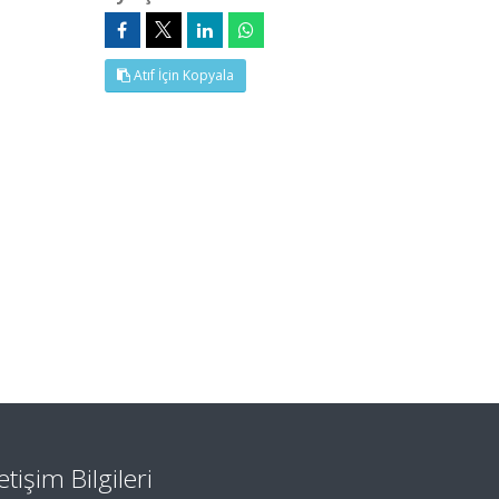
Atıf İçin Kopyala
letişim Bilgileri