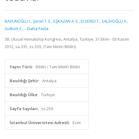
BAVUNOĞLU I.
,
Şenel T. E.
,
EŞKAZAN A. E.
,
ELVERDI T.
,
SALİHOĞLU A.
,
Gültürk E.
,
...Daha Fazla
38. Ulusal Hematoloji Kongresi, Antalya, Türkiye, 31 Ekim - 03 Kasım
2012, sa.335, ss.259, (Tam Metin Bildiri)
Yayın Türü:
Bildiri / Tam Metin Bildiri
Basıldığı Şehir:
Antalya
Basıldığı Ülke:
Türkiye
Sayfa Sayıları:
ss.259
İstanbul Üniversitesi Adresli:
Evet