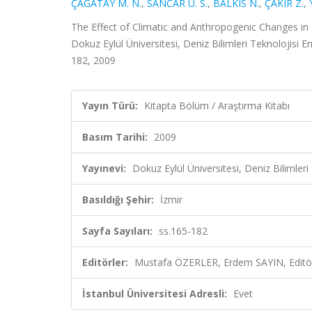
ÇAĞATAY M. N.
,
SANCAR Ü. S.
,
BALKIS N.
,
ÇAKIR Z.
,
The Effect of Climatic and Anthropogenic Changes i
Dokuz Eylül Üniversitesi, Deniz Bilimleri Teknolojisi 
182, 2009
Yayın Türü:
Kitapta Bölüm / Araştırma Kitabı
Basım Tarihi:
2009
Yayınevi:
Dokuz Eylül Üniversitesi, Deniz Bilimler
Basıldığı Şehir:
İzmir
Sayfa Sayıları:
ss.165-182
Editörler:
Mustafa ÖZERLER, Erdem SAYIN, Editö
İstanbul Üniversitesi Adresli:
Evet