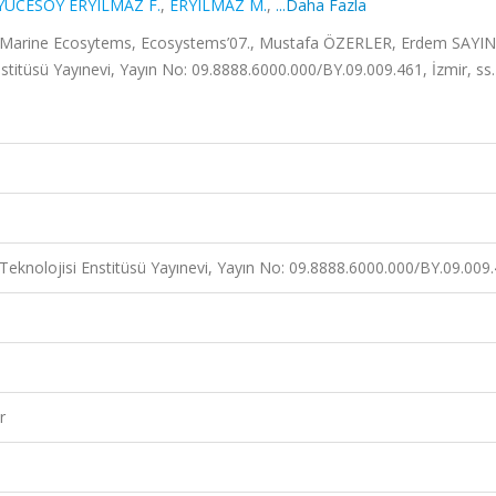
YÜCESOY ERYILMAZ F.
,
ERYILMAZ M.
,
...Daha Fazla
n Marine Ecosytems, Ecosystems’07., Mustafa ÖZERLER, Erdem SAYIN,
Enstitüsü Yayınevi, Yayın No: 09.8888.6000.000/BY.09.009.461, İzmir, ss
i Teknolojisi Enstitüsü Yayınevi, Yayın No: 09.8888.6000.000/BY.09.009
r