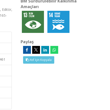
BM Sürdürülebilir Kalkınma
Amaçları
 Editör,
.165-
Paylaş
.461
Atıf İçin Kopyala