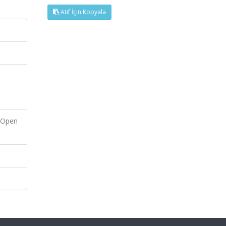
Atıf İçin Kopyala
f Open