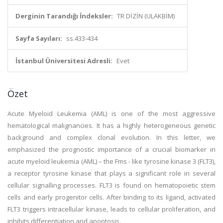
Derginin Tarandığı İndeksler:
TR DİZİN (ULAKBİM)
Sayfa Sayıları:
ss.433-434
İstanbul Üniversitesi Adresli:
Evet
Özet
Acute Myeloid Leukemia (AML) is one of the most aggressive
hematological malignancies. It has a highly heterogeneous genetic
background and complex clonal evolution. In this letter, we
emphasized the prognostic importance of a crucial biomarker in
acute myeloid leukemia (AML) – the Fms - like tyrosine kinase 3 (FLT3),
a receptor tyrosine kinase that plays a significant role in several
cellular signalling processes. FLT3 is found on hematopoietic stem
cells and early progenitor cells. After binding to its ligand, activated
FLT3 triggers intracellular kinase, leads to cellular proliferation, and
inhibits differentiation and apoptosis.