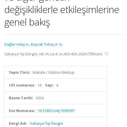
değişikliklerle etkileşimlerine
genel bakış
Dağlar Aday A.
,
Bayrak Tokaç A. G.
Sakarya Tıp Dergisi, cilt.14, sa.4, ss.433-434, 2024 (TRDizin)
Yayın Türü:
Makale / Editöre Mektup
Cilt numarası:
14
Sayı:
4
Basım Tarihi:
2024
Doi Numarası:
10.31832/smj.1595597
Dergi Adı:
Sakarya Tıp Dergisi