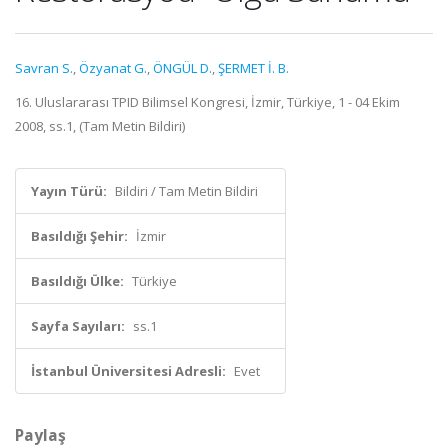
Savran S.
,
Özyanat G.
,
ÖNGÜL D.
,
ŞERMET İ. B.
16. Uluslararası TPID Bilimsel Kongresi, İzmir, Türkiye, 1 - 04 Ekim
2008, ss.1, (Tam Metin Bildiri)
Yayın Türü:
Bildiri / Tam Metin Bildiri
Basıldığı Şehir:
İzmir
Basıldığı Ülke:
Türkiye
Sayfa Sayıları:
ss.1
İstanbul Üniversitesi Adresli:
Evet
Paylaş