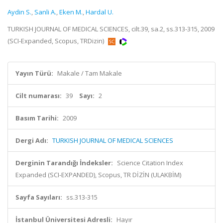
Aydin S.
,
Sanli A.
,
Eken M.
,
Hardal U.
TURKISH JOURNAL OF MEDICAL SCIENCES, cilt.39, sa.2, ss.313-315, 2009
(SCI-Expanded, Scopus, TRDizin)
Yayın Türü:
Makale / Tam Makale
Cilt numarası:
39
Sayı:
2
Basım Tarihi:
2009
Dergi Adı:
TURKISH JOURNAL OF MEDICAL SCIENCES
Derginin Tarandığı İndeksler:
Science Citation Index
Expanded (SCI-EXPANDED), Scopus, TR DİZİN (ULAKBİM)
Sayfa Sayıları:
ss.313-315
İstanbul Üniversitesi Adresli:
Hayır