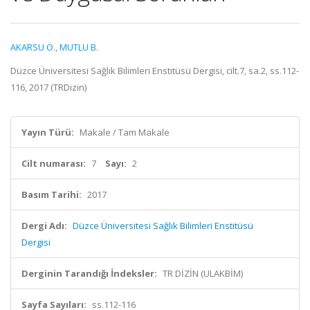
AKARSU Ö.
,
MUTLU B.
Düzce Üniversitesi Sağlık Bilimleri Enstitüsü Dergisi, cilt.7, sa.2, ss.112-
116, 2017 (TRDizin)
Yayın Türü:
Makale / Tam Makale
Cilt numarası:
7
Sayı:
2
Basım Tarihi:
2017
Dergi Adı:
Düzce Üniversitesi Sağlık Bilimleri Enstitüsü
Dergisi
Derginin Tarandığı İndeksler:
TR DİZİN (ULAKBİM)
Sayfa Sayıları:
ss.112-116