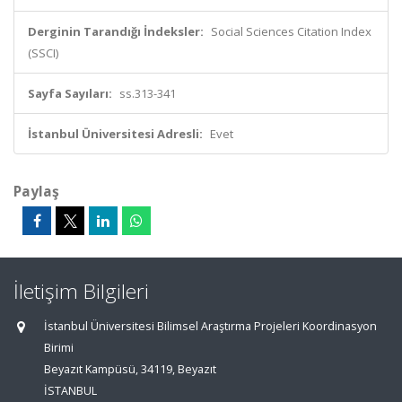
Derginin Tarandığı İndeksler:
Social Sciences Citation Index
(SSCI)
Sayfa Sayıları:
ss.313-341
İstanbul Üniversitesi Adresli:
Evet
Paylaş
İletişim Bilgileri
İstanbul Üniversitesi Bilimsel Araştırma Projeleri Koordinasyon
Birimi
Beyazıt Kampüsü, 34119, Beyazıt
İSTANBUL