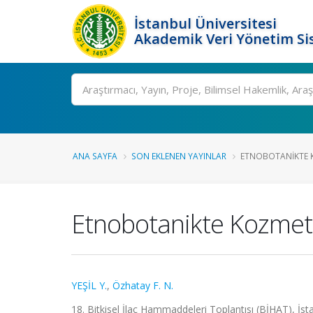
İstanbul Üniversitesi
Akademik Veri Yönetim Si
Ara
ANA SAYFA
SON EKLENEN YAYINLAR
ETNOBOTANIKTE K
Etnobotanikte Kozmetik
YEŞİL Y.
,
Özhatay F. N.
18. Bitkisel İlaç Hammaddeleri Toplantısı (BİHAT), İsta