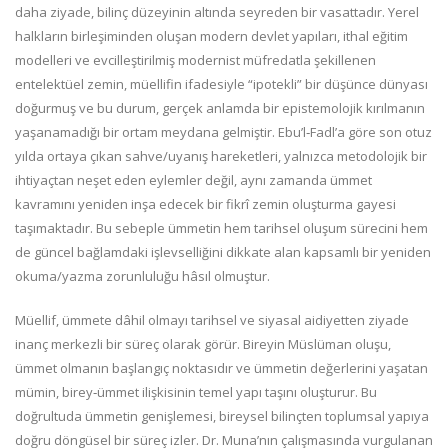
daha ziyade, bilinç düzeyinin altında seyreden bir vasattadır. Yerel
halkların birleşiminden oluşan modern devlet yapıları, ithal eğitim
modelleri ve evcilleştirilmiş modernist müfredatla şekillenen
entelektüel zemin, müellifin ifadesiyle “ipotekli” bir düşünce dünyası
doğurmuş ve bu durum, gerçek anlamda bir epistemolojik kırılmanın
yaşanamadığı bir ortam meydana gelmiştir. Ebu’l‑Fadl’a göre son otuz
yılda ortaya çıkan sahve/uyanış hareketleri, yalnızca metodolojik bir
ihtiyaçtan neşet eden eylemler değil, aynı zamanda ümmet
kavramını yeniden inşa edecek bir fikrî zemin oluşturma gayesi
taşımaktadır. Bu sebeple ümmetin hem tarihsel oluşum sürecini hem
de güncel bağlamdaki işlevselliğini dikkate alan kapsamlı bir yeniden
okuma/yazma zorunluluğu hâsıl olmuştur.
Müellif, ümmete dâhil olmayı tarihsel ve siyasal aidiyetten ziyade
inanç merkezli bir süreç olarak görür. Bireyin Müslüman oluşu,
ümmet olmanın başlangıç noktasıdır ve ümmetin değerlerini yaşatan
mümin, birey‑ümmet ilişkisinin temel yapı taşını oluşturur. Bu
doğrultuda ümmetin genişlemesi, bireysel bilinçten toplumsal yapıya
doğru döngüsel bir süreç izler. Dr. Muna’nın çalışmasında vurgulanan