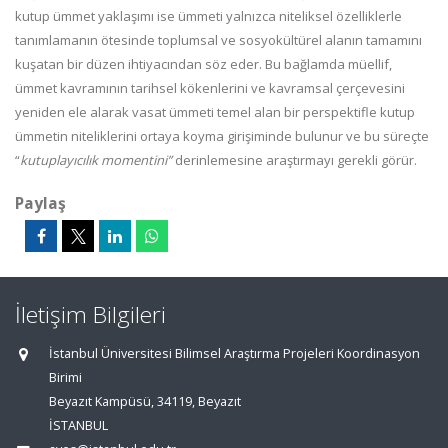
kutup ümmet yaklaşımı ise ümmeti yalnızca niteliksel özelliklerle
tanımlamanın ötesinde toplumsal ve sosyokültürel alanın tamamını
kuşatan bir düzen ihtiyacından söz eder. Bu bağlamda müellif,
ümmet kavramının tarihsel kökenlerini ve kavramsal çerçevesini
yeniden ele alarak vasat ümmeti temel alan bir perspektifle kutup
ümmetin niteliklerini ortaya koyma girişiminde bulunur ve bu süreçte
“
kutuplayıcılık momentini”
derinlemesine araştırmayı gerekli görür.
Paylaş
İletişim Bilgileri
İstanbul Üniversitesi Bilimsel Araştırma Projeleri Koordinasyon
Birimi
Beyazıt Kampüsü, 34119, Beyazıt
İSTANBUL