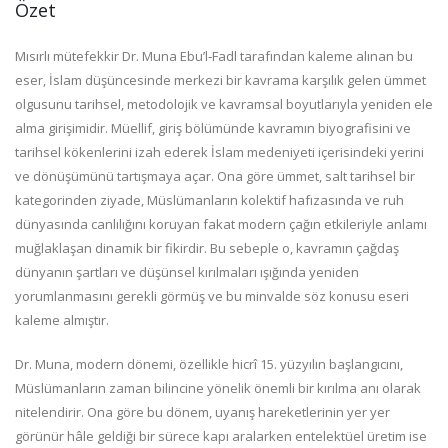
Özet
Mısırlı mütefekkir Dr. Muna Ebu’l‑Fadl tarafından kaleme alınan bu
eser, İslam düşüncesinde merkezi bir kavrama karşılık gelen ümmet
olgusunu tarihsel, metodolojik ve kavramsal boyutlarıyla yeniden ele
alma girişimidir. Müellif, giriş bölümünde kavramın biyografisini ve
tarihsel kökenlerini izah ederek İslam medeniyeti içerisindeki yerini
ve dönüşümünü tartışmaya açar. Ona göre ümmet, salt tarihsel bir
kategorinden ziyade, Müslümanların kolektif hafızasında ve ruh
dünyasında canlılığını koruyan fakat modern çağın etkileriyle anlamı
muğlaklaşan dinamik bir fikirdir. Bu sebeple o, kavramın çağdaş
dünyanın şartları ve düşünsel kırılmaları ışığında yeniden
yorumlanmasını gerekli görmüş ve bu minvalde söz konusu eseri
kaleme almıştır.
Dr. Muna, modern dönemi, özellikle hicrî 15. yüzyılın başlangıcını,
Müslümanların zaman bilincine yönelik önemli bir kırılma anı olarak
nitelendirir. Ona göre bu dönem, uyanış hareketlerinin yer yer
görünür hâle geldiği bir sürece kapı aralarken entelektüel üretim ise