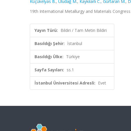
Küçükelyas B.
,
Uludağ M.
,
Kaykılarlı C.
,
Gürtaran M.
,
D
19th International Metallurgy and Materials Congress 
Yayın Türü:
Bildiri / Tam Metin Bildiri
Basıldığı Şehir:
İstanbul
Basıldığı Ülke:
Türkiye
Sayfa Sayıları:
ss.1
İstanbul Üniversitesi Adresli:
Evet