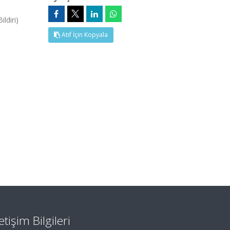
ldiri)
Atıf İçin Kopyala
letişim Bilgileri