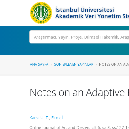
İstanbul Üniversitesi
Akademik Veri Yönetim Si
Ara
ANA SAYFA
SON EKLENEN YAYINLAR
NOTES ON AN ADAP
Notes on an Adaptive 
Karslı U. T.
,
Fitoz İ.
Online Journal of Art and Design, cilt.6, sa.3, ss.127-