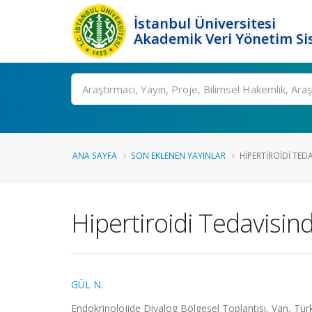
İstanbul Üniversitesi
Akademik Veri Yönetim Si
Ara
ANA SAYFA
SON EKLENEN YAYINLAR
HIPERTIROIDI TED
Hipertiroidi Tedavisind
GÜL N.
Endokrinolojide Diyalog Bölgesel Toplantısı, Van, Türk