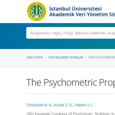
İstanbul Üniversitesi
Akademik Veri Yönetim Si
Ara
ANA SAYFA
SON EKLENEN YAYINLAR
THE PSYCHOMETRI
The Psychometric Prop
Türkarslan K. K.
,
Kozak E. D.
,
Yıldırım J. C.
18th European Congress of Psychology , Brighton, İngi