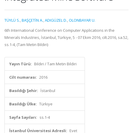
TÜYLÜ S.
,
BAŞÇETİN A.
,
ADIGÜZEL D.
,
OLONBAYAR U.
6th International Conference on Computer Applications in the
Minerals Industries, İstanbul, Türkiye, 5 - 07 Ekim 2016, cilt.2016, sa.52,
ss.1-4, (Tam Metin Bildiri)
Yayın Türü:
Bildiri / Tam Metin Bildiri
Cilt numarası:
2016
Basıldığı Şehir:
İstanbul
Basıldığı Ülke:
Türkiye
Sayfa Sayıları:
ss.1-4
İstanbul Üniversitesi Adresli:
Evet