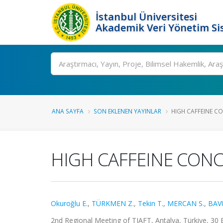
İstanbul Üniversitesi
Akademik Veri Yönetim Si
Ara
ANA SAYFA
SON EKLENEN YAYINLAR
HIGH CAFFEINE C
HIGH CAFFEINE CON
Okuroğlu E.
,
TÜRKMEN Z.
,
Tekin T.
,
MERCAN S.
,
BAV
2nd Regional Meeting of TIAFT, Antalya, Türkiye, 30 E