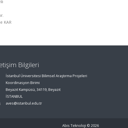
lı
r.
le KAR
letişim Bilgileri
İstanbul Üniversitesi Bilimsel Araştırma Projeleri
Koordinasyon Birimi
Beyazıt Kampüsü, 34119, Beyazıt
İSTANBUL
aves@istanbul.edu.tr
Abis Teknoloji
© 2026