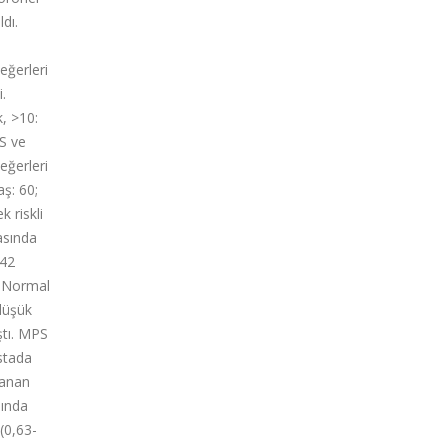
dı.
eğerleri
.
k, >10:
S ve
eğerleri
aş: 60;
 riskli
asında
 42
. Normal
düşük
ştı. MPS
stada
tanan
mında
(0,63-