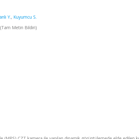
anlı Y.
,
Kuyumcu S.
(Tam Metin Bildiri)
de (MPS) CZT kamera ile yapılan dinamik görüntülemede elde edilen 