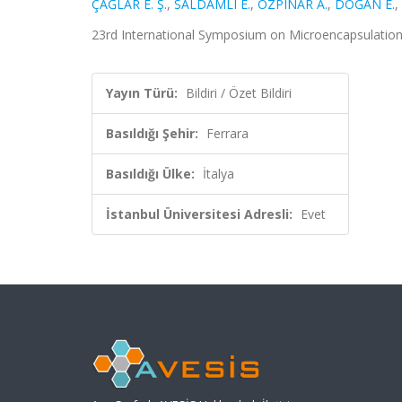
ÇAĞLAR E. Ş.
,
SALDAMLI E.
,
ÖZPINAR A.
,
DOĞAN E.
,
23rd International Symposium on Microencapsulation, Fe
Yayın Türü:
Bildiri / Özet Bildiri
Basıldığı Şehir:
Ferrara
Basıldığı Ülke:
İtalya
İstanbul Üniversitesi Adresli:
Evet