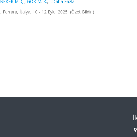
BEKER M. Ç.
,
GÖK M. K.
,
...Daha Fazla
rrara, İtalya, 10 - 12 Eylül 2025, (Özet Bildiri)
İ