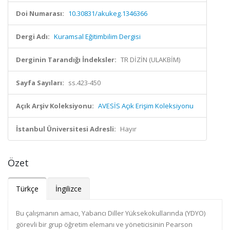
Doi Numarası:
10.30831/akukeg.1346366
Dergi Adı:
Kuramsal Eğitimbilim Dergisi
Derginin Tarandığı İndeksler:
TR DİZİN (ULAKBİM)
Sayfa Sayıları:
ss.423-450
Açık Arşiv Koleksiyonu:
AVESİS Açık Erişim Koleksiyonu
İstanbul Üniversitesi Adresli:
Hayır
Özet
Türkçe
İngilizce
Bu çalışmanın amacı, Yabancı Diller Yüksekokullarında (YDYO)
görevli bir grup öğretim elemanı ve yöneticisinin Pearson