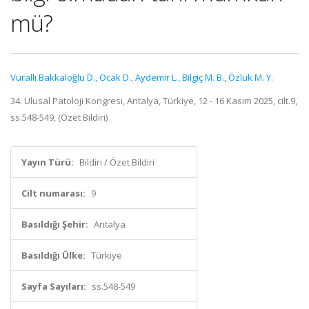
mü?
Vurallı Bakkaloğlu D.
,
Ocak D.
,
Aydemir L.
,
Bilgiç M. B.
,
Özlük M. Y.
34. Ulusal Patoloji Kongresi, Antalya, Türkiye, 12 - 16 Kasım 2025, cilt.9,
ss.548-549, (Özet Bildiri)
Yayın Türü:
Bildiri / Özet Bildiri
Cilt numarası:
9
Basıldığı Şehir:
Antalya
Basıldığı Ülke:
Türkiye
Sayfa Sayıları:
ss.548-549