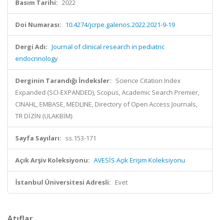
Basım Tarihi:
2022
Doi Numarası:
10.4274/jcrpe.galenos.2022.2021-9-19
Dergi Adı:
Journal of clinical research in pediatric
endocrinology
Derginin Tarandığı İndeksler:
Science Citation Index
Expanded (SCI-EXPANDED), Scopus, Academic Search Premier,
CINAHL, EMBASE, MEDLINE, Directory of Open Access Journals,
TR DİZİN (ULAKBİM)
Sayfa Sayıları:
ss.153-171
Açık Arşiv Koleksiyonu:
AVESİS Açık Erişim Koleksiyonu
İstanbul Üniversitesi Adresli:
Evet
Atıflar