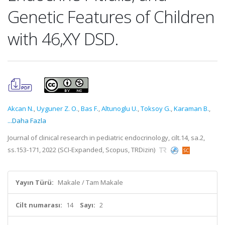
Genetic Features of Children
with 46,XY DSD.
Akcan N.
,
Uyguner Z. O.
,
Bas F.
,
Altunoglu U.
,
Toksoy G.
,
Karaman B.
,
...Daha Fazla
Journal of clinical research in pediatric endocrinology, cilt.14, sa.2,
ss.153-171, 2022 (SCI-Expanded, Scopus, TRDizin)
Yayın Türü:
Makale / Tam Makale
Cilt numarası:
14
Sayı:
2