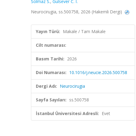
Solmaz S.
,
Gulsever C. İ.
Neurocirugia, ss.500758, 2026 (Hakemli Dergi)
Yayın Türü:
Makale / Tam Makale
Cilt numarası:
Basım Tarihi:
2026
Doi Numarası:
10.1016/j.neucie.2026.500758
Dergi Adı:
Neurocirugia
Sayfa Sayıları:
ss.500758
İstanbul Üniversitesi Adresli:
Evet