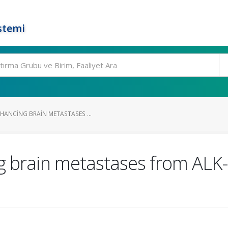
stemi
HANCING BRAIN METASTASES ...
 brain metastases from ALK-p