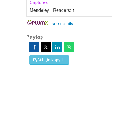
Captures
Mendeley - Readers:
1
-
see details
Paylaş
Atıf İçin Kopyala