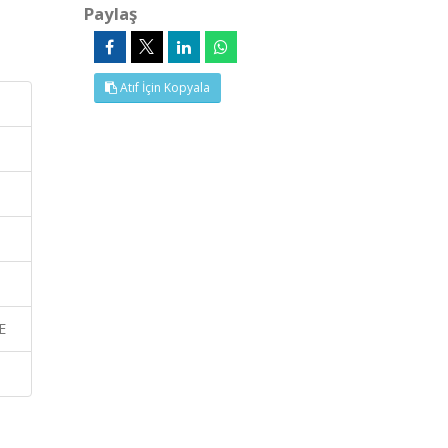
Paylaş
Atıf İçin Kopyala
E