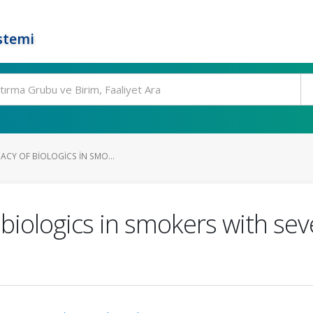
stemi
CACY OF BIOLOGICS IN SMO...
f biologics in smokers with se