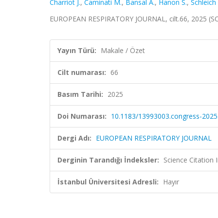
Charriot J.
,
Caminati M.
,
Bansal A.
,
Hanon S.
,
Schleich 
EUROPEAN RESPIRATORY JOURNAL, cilt.66, 2025 (SC
Yayın Türü:
Makale / Özet
Cilt numarası:
66
Basım Tarihi:
2025
Doi Numarası:
10.1183/13993003.congress-2025
Dergi Adı:
EUROPEAN RESPIRATORY JOURNAL
Derginin Tarandığı İndeksler:
Science Citatio
İstanbul Üniversitesi Adresli:
Hayır