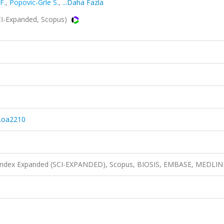
F.
,
Popovic-Grle S.
,
...Daha Fazla
I-Expanded, Scopus)
.oa2210
n Index Expanded (SCI-EXPANDED), Scopus, BIOSIS, EMBASE, MEDLIN