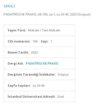
İLKILIÇ İ.
PADIATRISCHE PRAXIS, cilt.100, sa.1, ss.33-45, 2023 (Scopus)
Yayın Türü:
Makale / Tam Makale
Cilt numarası:
100
Sayı:
1
Basım Tarihi:
2023
Dergi Adı:
PADIATRISCHE PRAXIS
Derginin Tarandığı İndeksler:
Scopus
Sayfa Sayıları:
ss.33-45
İstanbul Üniversitesi Adresli:
Evet