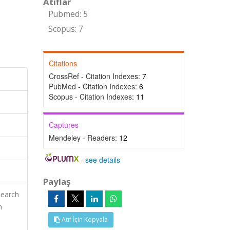
Atıflar
Pubmed: 5
Scopus: 7
Citations
CrossRef - Citation Indexes:
7
PubMed - Citation Indexes:
6
Scopus - Citation Indexes:
11
Captures
Mendeley - Readers:
12
-
see details
Paylaş
search
n
Atıf İçin Kopyala