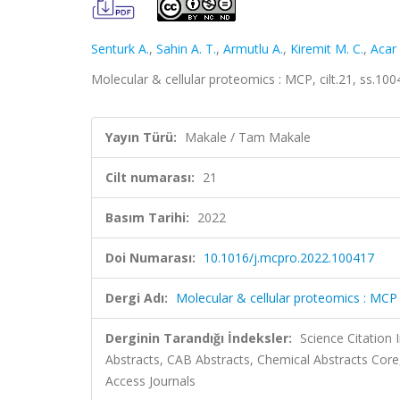
Senturk A.
,
Sahin A. T.
,
Armutlu A.
,
Kiremit M. C.
,
Acar
Molecular & cellular proteomics : MCP, cilt.21, ss.1
Yayın Türü:
Makale / Tam Makale
Cilt numarası:
21
Basım Tarihi:
2022
Doi Numarası:
10.1016/j.mcpro.2022.100417
Dergi Adı:
Molecular & cellular proteomics : MCP
Derginin Tarandığı İndeksler:
Science Citation
Abstracts, CAB Abstracts, Chemical Abstracts Cor
Access Journals