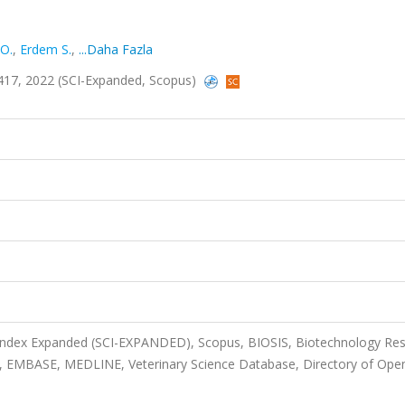
 O.
,
Erdem S.
,
...Daha Fazla
00417, 2022 (SCI-Expanded, Scopus)
 Index Expanded (SCI-EXPANDED), Scopus, BIOSIS, Biotechnology Re
e, EMBASE, MEDLINE, Veterinary Science Database, Directory of Ope