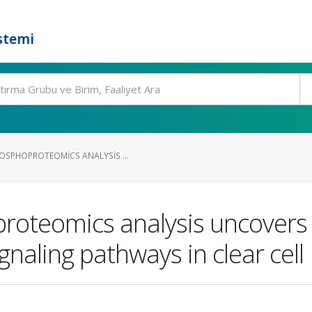
stemi
OSPHOPROTEOMICS ANALYSIS ...
proteomics analysis uncover
naling pathways in clear cell