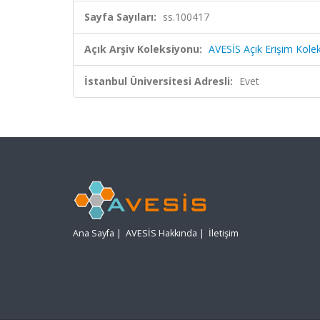
Sayfa Sayıları:
ss.100417
Açık Arşiv Koleksiyonu:
AVESİS Açık Erişim Kole
İstanbul Üniversitesi Adresli:
Evet
Ana Sayfa
|
AVESİS Hakkında
|
İletişim