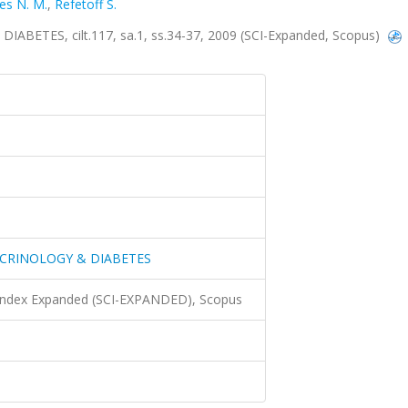
es N. M.
,
Refetoff S.
TES, cilt.117, sa.1, ss.34-37, 2009 (SCI-Expanded, Scopus)
CRINOLOGY & DIABETES
 Index Expanded (SCI-EXPANDED), Scopus