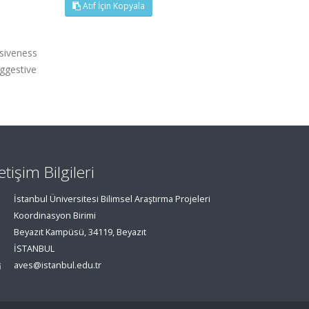
Atıf İçin Kopyala
siveness
ggestive
letişim Bilgileri
İstanbul Üniversitesi Bilimsel Araştırma Projeleri
Koordinasyon Birimi
Beyazıt Kampüsü, 34119, Beyazıt
İSTANBUL
aves@istanbul.edu.tr