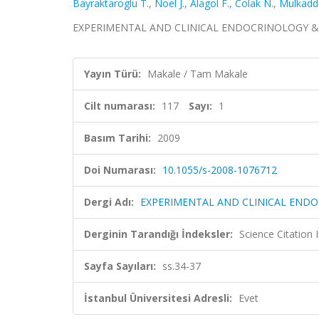
Bayraktaroglu T.
,
Noel J.
,
Alagol F.
,
Colak N.
,
Mulkadd
EXPERIMENTAL AND CLINICAL ENDOCRINOLOGY & DIABE
Yayın Türü:
Makale / Tam Makale
Cilt numarası:
117
Sayı:
1
Basım Tarihi:
2009
Doi Numarası:
10.1055/s-2008-1076712
Dergi Adı:
EXPERIMENTAL AND CLINICAL ENDO
Derginin Tarandığı İndeksler:
Science Citation
Sayfa Sayıları:
ss.34-37
İstanbul Üniversitesi Adresli:
Evet