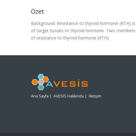
Özet
Background: Resistance to thyroid hormone (RTH) is
of target tissues to thyroid hormone. Two members o
of resistance to thyroid hormone (RTH).
Ana Sayfa
|
AVESİS Hakkında
|
İletişim