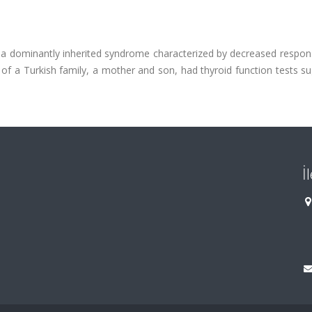
 a dominantly inherited syndrome characterized by decreased respon
f a Turkish family, a mother and son, had thyroid function tests su
İ