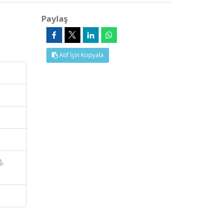
Paylaş
Atıf İçin Kopyala
),