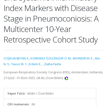
Index Markers with Disease
Stage in Pneumoconiosis: A
Multicenter 10-Year
Retrospective Cohort Study
COŞKUN BEYAN A.
,
KORKMAZ ÖZGÜNGÖR Ö. M.
,
BAYINDIR M. E.
,
Alici
N. S.
,
Yavuz M. Y.
,
Erdem E.
,
...Daha Fazla
European-Respiratory-Society Congress (ERS), Amsterdam, Hollanda,
27 Eylül - 01 Ekim 2025, cilt.66, (Özet Bildiri)
Yayın Türü:
Bildiri / Özet Bildiri
Cilt numarası:
66