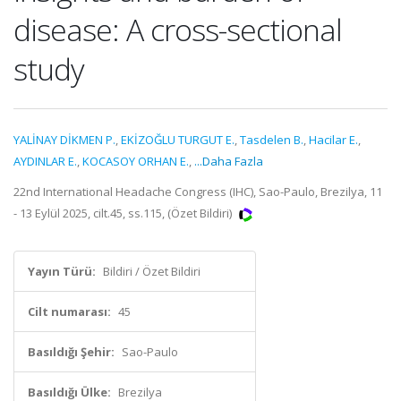
disease: A cross-sectional
study
YALİNAY DİKMEN P.
,
EKİZOĞLU TURGUT E.
,
Tasdelen B.
,
Hacilar E.
,
AYDINLAR E.
,
KOCASOY ORHAN E.
,
...Daha Fazla
22nd International Headache Congress (IHC), Sao-Paulo, Brezilya, 11
- 13 Eylül 2025, cilt.45, ss.115, (Özet Bildiri)
Yayın Türü:
Bildiri / Özet Bildiri
Cilt numarası:
45
Basıldığı Şehir:
Sao-Paulo
Basıldığı Ülke:
Brezilya