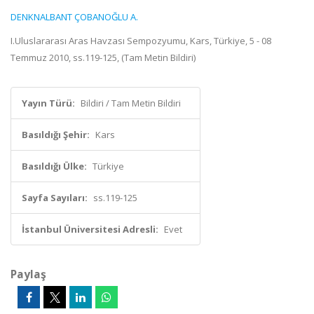
DENKNALBANT ÇOBANOĞLU A.
I.Uluslararası Aras Havzası Sempozyumu, Kars, Türkiye, 5 - 08
Temmuz 2010, ss.119-125, (Tam Metin Bildiri)
Yayın Türü:
Bildiri / Tam Metin Bildiri
Basıldığı Şehir:
Kars
Basıldığı Ülke:
Türkiye
Sayfa Sayıları:
ss.119-125
İstanbul Üniversitesi Adresli:
Evet
Paylaş